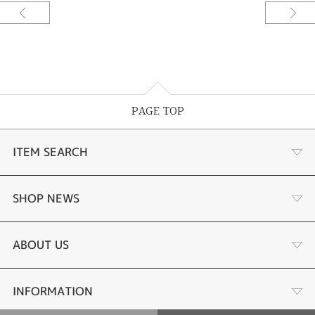
ご要望をお伺いしながらデザインしてサンプル〈レジン〉を試着できる。何
度でも修正出来て試着できるので出来上がりの満足度が違う。安心してオー
ダーメイド出来るまったく新しいオーダーメイドシステムです。
4本の指輪を使ってリフォームさせていただいたお母様とお嬢様の2本のネッ
クレス。お客様のこだわりを詰め込んだ逸品になっております。シンプルな
デザインにダイアモンドをセッティングしたペンダントは左右が立体的に混
ざをるように。もう一つは太陽と月をモチーフにしたペンダントはサイズ感
PAGE TOP
をこだわり、ダイアモンドのサイズと使用する数を調整してデザインされた
リフォームになっています。[久留米市]
ITEM SEARCH
婚約指輪
SHOP NEWS
手作り婚約指輪
デジタルジュエリー®とは
ABOUT US
結婚指輪
LINEdeオーダーメイドとは
会社概要
INFORMATION