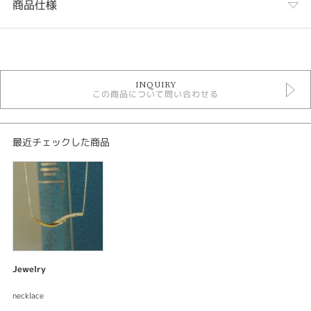
商品仕様
カテゴリ
デジタルジュエリーリフォーム
INQUIRY
この商品について問い合わせる
紹介文
デジタルジュエリー®
オーダーメイド ネックレス
最近チェックした商品
素材：K18イエローゴールド
サイズ：トップ縦約6.8mm 横約31㎜
加工：鏡面仕上げ
宝石：ダイアモンド
素材：K18イエローゴールド
サイズ：トップ縦約14.2mm 横約13.4㎜
加工：鏡面仕上げ
Jewelry
宝石：ダイアモンド
necklace