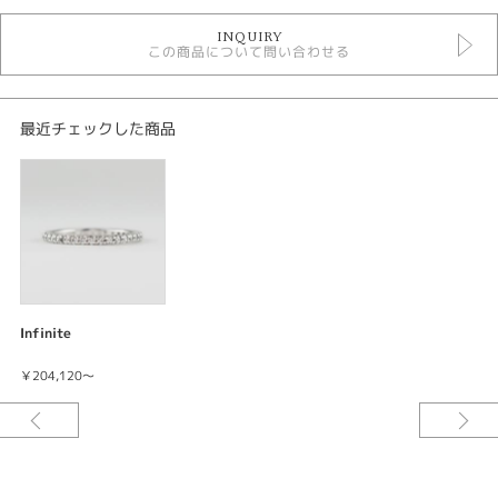
結婚指輪
INQUIRY
Original Rings結婚指輪
この商品について問い合わせる
エタニティーリング
マリッジリングダイアモンド
紹介文
最近チェックした商品
infinite インフィニット
結婚指輪 lady's
フルエタニティ〈全周〉
プラチナ900
D-0.50ct
￥204,120
永遠の愛を誓うダイアモンド。 0.5カラット使用しているフルエタニティリ
Infinite
ングは、 エレガントさと着けやすさを 同時に共存させる最高の指輪です。
ダイアモンドも高品質な素材を 使用しているので永くご使用できます。
￥204,120～