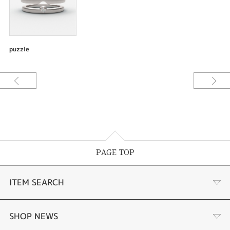
〈プラチナ幅2.0㎜ ￥154200〉
□リング
素材：プラチナ900
幅：幅約2.5mm
puzzle
仕上げ：ヘアーライン仕上げ
□リング
素材：プラチナ900
幅：幅約2.0mm
仕上げ：ヘアーライン仕上げ
宝石：ダイアモンド1ps
----------------------------------------
PAGE TOP
ご予算や理想のデザインに合わせて「素材」「幅」「厚み」「仕上げ」「宝
石」「加工」などアレンジが可能です。
ITEM SEARCH
婚約指輪
SHOP NEWS