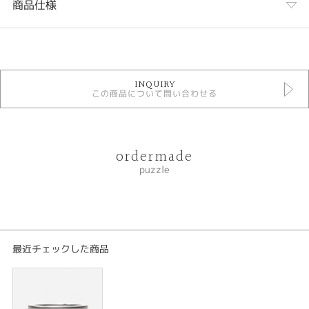
商品仕様
カテゴリ
base
INQUIRY
この商品について問い合わせる
性別
レディース
メンズ
ordermade
紹介文
puzzle
結婚指輪
puzzleパズル
おふたりのそれぞれのピースが揃ってひとつになる瞬間を形にしたアイコニ
ックな結婚指輪です。それぞれの凹凸が綺麗に重なるデザインが特徴的で新
最近チェックした商品
婦様の結婚指輪にはデザインを活かした大きめのダイアモンドがセッティン
グできます。
----------------------------------------