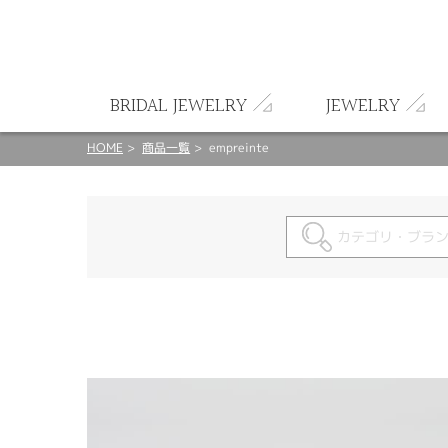
ート
BRIDAL JEWELRY
JEWELRY
HOME
商品一覧
empreinte