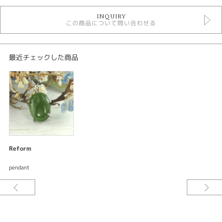
デジタルジュエリーリフォーム
INQUIRY
この商品について問い合わせる
紹介文
デジタルジュエリー®リフォーム
オーダーメイド ペンダント
最近チェックした商品
リング
素材：プラチナ900
サイズ：幅縦約19mm 横約13mm
加工：鏡面仕上げ
ご要望をお伺いしながらデザインしてサンプル〈レジン〉を試着できる。何
度でも修正出来て試着できるので出来上がりの満足度が違う。安心してオー
ダーメイド出来るまったく新しいリフォームシステムです。
Reform
CHARISᶜᴿ⁸の作るジュエリーは日常に使いやすく、いつも一緒にいてくれる
pendant
ジュエリーをコンセプトにデザイン制作しています。大ぶりの宝石もシンプ
ルに制作するしてジュエリーリフォームすることで着けやすいデイリージュ
エリーに生まれ変わります。[久留米市]