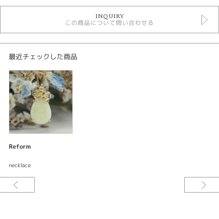
デジタルジュエリーリフォーム
INQUIRY
この商品について問い合わせる
紹介文
デジタルジュエリー®リフォーム
オーダーメイド ネックレス
最近チェックした商品
ネックレス
素材：K18イエローゴールド
サイズ：ペンダント縦約19mm 横約10.5mm
加工：鏡面仕上げ
宝石：オパール
ご要望をお伺いしながらデザインしてサンプル〈レジン〉を試着できる。何
Reform
度でも修正出来て試着できるので出来上がりの満足度が違う。安心してオー
ダーメイド出来るまったく新しいリフォームシステムです。
necklace
お客様の好きな花をベースにお手持ちのオパールを使ってジュエリーリフォ
ームさせていただきました。百合とパンジーを組み合わせてデザインしたペ
ンダントはオパールの形に合わせて上品にさりげなく着けていれるように制
作させていただきました。[久留米市]