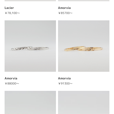
Lacier
Amorvia
￥78,100～
￥85700～
Amorvia
Amorvia
￥88000～
￥91300～