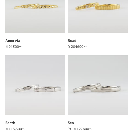
Amorvia
Road
￥91300～
￥204600～
Earth
Sea
￥115,500～
Pt
￥127600～