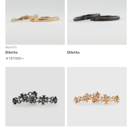
diLetTo
Diletto
Diletto
￥187000～