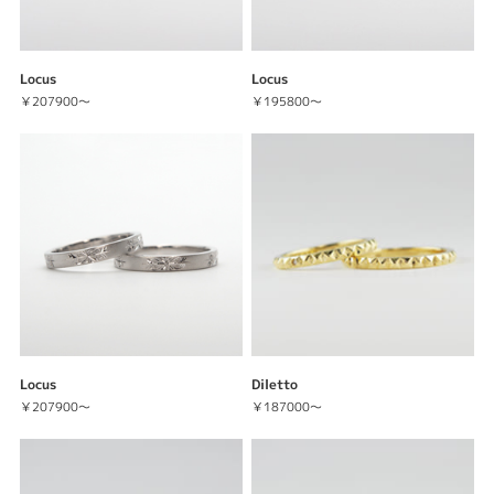
Locus
Locus
￥207900～
￥195800～
Locus
Diletto
￥207900～
￥187000～