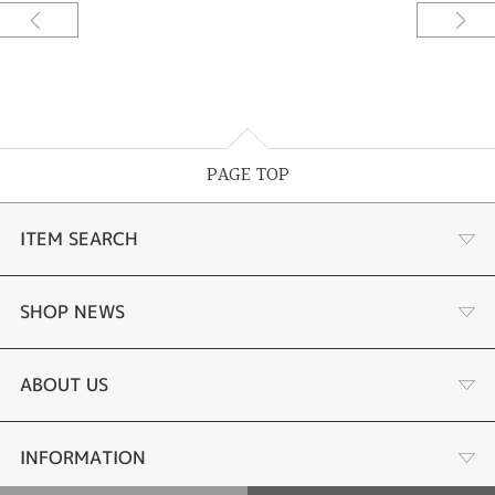
です。お洒落なアンティークデザインは、丸い粒上の装飾を連ねるミルグレ
イン技法を用い、細身のスタイルながら高級感を演出しています。
※税込み価格になります。
PAGE TOP
ITEM SEARCH
婚約指輪
SHOP NEWS
手作り婚約指輪
デジタルジュエリー®とは
ABOUT US
結婚指輪
LINEdeオーダーメイドとは
会社概要
INFORMATION