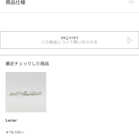
商品仕様
カテゴリ
マリッジリング個性的
INQUIRY
マリッジリングアンティーク
この商品について問い合わせる
結婚指輪
lacier結婚指輪
lacier3
最近チェックした商品
紹介文
Lacier〈レーシア〉
結婚指輪 men's プラチナ900 ￥86,900
結婚指輪 lady's プラチナ900 ￥78,100
それはまるでレースのような美しさ。レースは中世ヨーロッパで〈糸の宝
石〉とも呼ばれ、宝石と同じように価値あるものとされていました。レース
の繊細で優雅なデザインにインスピレーションを感じ誕生したのがLacier
Lacier
〈レーシア〉です。
￥78,100～
レースの模様を表現された、細身のアンティーク調ニュースタイル結婚指輪