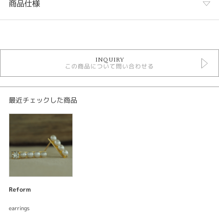
商品仕様
カテゴリ
デジタルジュエリーリフォーム
INQUIRY
この商品について問い合わせる
紹介文
デジタルジュエリー®リフォーム
オーダーメイド ピアス
最近チェックした商品
ピアス
素材：K18イエローゴールド
加工：鏡面仕上げ
宝石：パール
ご要望をお伺いしながらデザインしてサンプル〈レジン〉を試着できる。何
度でも修正出来て試着できるので出来上がりの満足度が違う。安心してオー
ダーメイド出来るまったく新しいリフォームシステムです。
Reform
お手持ちの淡水パールネックレスの珠を外してお仕立てしたピアスは、使わ
earrings
なくなったダイアモンドの指輪と合わせてひとつの個性的なピアスしていま