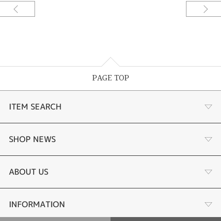
す。ネックレスの穴を隠して新しくピアス用の穴を開けデザインしたピアス
は片側にダイアモンドをセッティングしてアシメのような個性的なピアスに
生まれ変わりました。[小郡市]
PAGE TOP
ITEM SEARCH
婚約指輪
SHOP NEWS
手作り婚約指輪
デジタルジュエリー®とは
ABOUT US
結婚指輪
LINEdeオーダーメイドとは
会社概要
INFORMATION