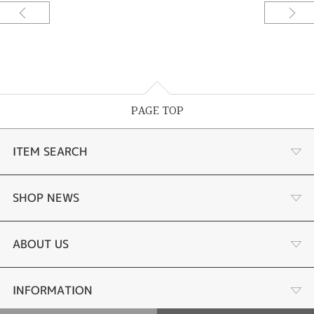
ーです。使わなくなったダイアモンドジュエリーのデザインを生かしたまま
アレンジしたペンダントは元々の土台をそのまま生かして制作。ピンキーリ
ングは残ったダイアモンドはバランスをとって豪華なピンキーリングを制作
させていただきました。ジュエリーリフォームは全部作り変えることもあり
ますが、素材やデザインを活かしてアレンジすることでコストを抑えること
が出来ます。[久留米市]
PAGE TOP
ITEM SEARCH
婚約指輪
SHOP NEWS
手作り婚約指輪
デジタルジュエリー®とは
ABOUT US
結婚指輪
LINEdeオーダーメイドとは
会社概要
INFORMATION