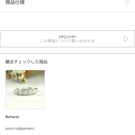
商品仕様
カテゴリ
デジタルジュエリーリフォーム
INQUIRY
この商品について問い合わせる
紹介文
デジタルジュエリー®リフォーム
ピンキーリング＆ペンダント
最近チェックした商品
ピンキーリング
素材：プラチナ900
サイズ：幅約3.7mm
加工：鏡面仕上げ
宝石：ダイアモンド6ps
ご要望をお伺いしながらデザインしてサンプル〈レジン〉を試着できる。何
度でも修正出来て試着できるので出来上がりの満足度が違う。安心してオー
Reform
ダーメイド出来るまったく新しいリフォームシステムです。
pinkyring&pendant
いろいろなジュエリーを組み合わせて新しいジュエリーが誕生したストーリ