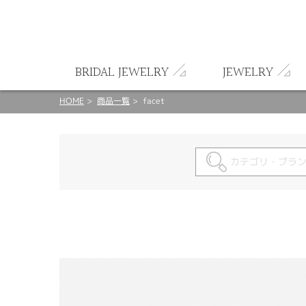
ート
BRIDAL JEWELRY
JEWELRY
HOME
商品一覧
facet