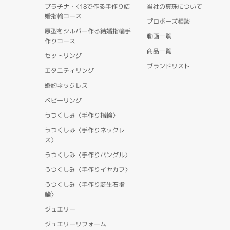
プラチナ・K18で作る手作り結
当社の真珠について
婚指輪コース
プロポーズ相談
原型をシルバー作る結婚指輪手
動画一覧
作りコース
商品一覧
セットリング
ブランドリスト
エタニティリング
婚約ネックレス
ベビーリング
うつくしみ〈手作り指輪〉
うつくしみ〈手作りネックレ
ス〉
うつくしみ〈手作りバングル〉
うつくしみ〈手作りイヤカフ〉
うつくしみ〈手作り誕生石指
輪〉
ジュエリー
ジュエリーリフォーム