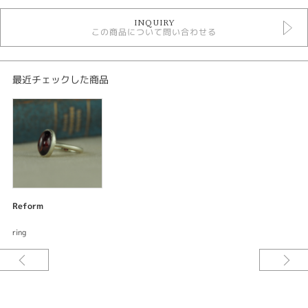
デジタルジュエリーリフォーム
INQUIRY
この商品について問い合わせる
紹介文
デジタルジュエリー®リフォーム
オーダーメイド リング
最近チェックした商品
リング
素材：K10グリーンゴールド
サイズ：アーム幅約2.0mm トップ約12.5×9.3mm
加工：マット仕上げ
ご要望をお伺いしながらデザインしてサンプル〈レジン〉を試着できる。何
度でも修正出来て試着できるので出来上がりの満足度が違う。安心してオー
Reform
ダーメイド出来るまったく新しいリフォームシステムです。
ring
大振りな宝石をシンプルで華奢な指輪に仕上げるのがトレンド。CHARISᶜᴿ⁸
のジュエリーリフォームは色々な素材から選べるのでデザインやご予算によ
ってアレンジ可能です。今回のリフォームは優しい色合いとやわらかいマッ
ト仕上げの相性抜群のグリーンゴールドです。[八女市]